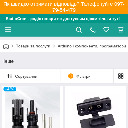
Як швидко отримати відповідь? Телефонуйте 097-
79-54-479
RadioCron - радіотовари по доступним цінам тільки тут!
Товари та послуги
Arduino і компоненти, програматори
Інше
Сортування
0
Фільтри
–42%