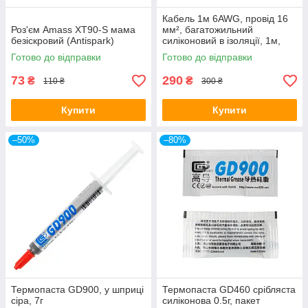
Кабель 1м 6AWG, провід 16
Роз'єм Amass XT90-S мама
мм², багатожильний
безіскровий (Antispark)
силіконовий в ізоляції, 1м,
чорний
Готово до відправки
Готово до відправки
73
290
₴
₴
110 ₴
300 ₴
Купити
Купити
–50%
–80%
Термопаста GD900, у шприці
Термопаста GD460 срібляста
сіра, 7г
силіконова 0.5г, пакет