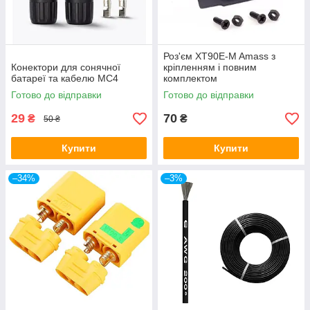
Роз'єм XT90E-M Amass з
Конектори для сонячної
кріпленням і повним
батареї та кабелю MC4
комплектом
Готово до відправки
Готово до відправки
29
70
₴
₴
50 ₴
Купити
Купити
–34%
–3%