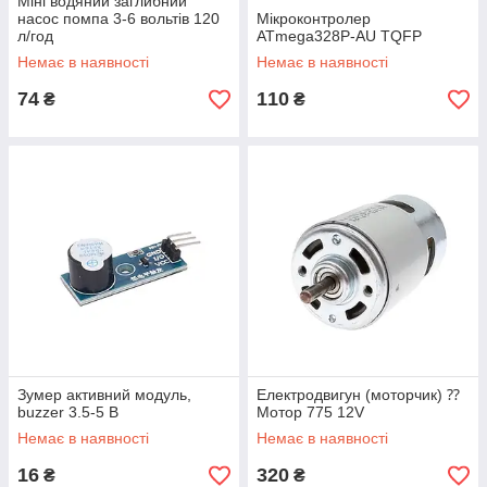
Міні водяний заглибний
насос помпа 3-6 вольтів 120
Мікроконтролер
л/год
ATmega328P-AU TQFP
Немає в наявності
Немає в наявності
74
110
₴
₴
Зумер активний модуль,
Електродвигун (моторчик) ⁇
buzzer 3.5-5 В
Мотор 775 12V
Немає в наявності
Немає в наявності
16
320
₴
₴