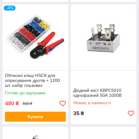
–4%
Обтискні кліщі HSC8 для
опресування дротів + 1200
шт. набір гільзових
наконечників
Діодний міст KBPC5010
Готово до відправки
однофазний 50А 1000В
480
Немає в наявності
₴
500 ₴
35
₴
Купити