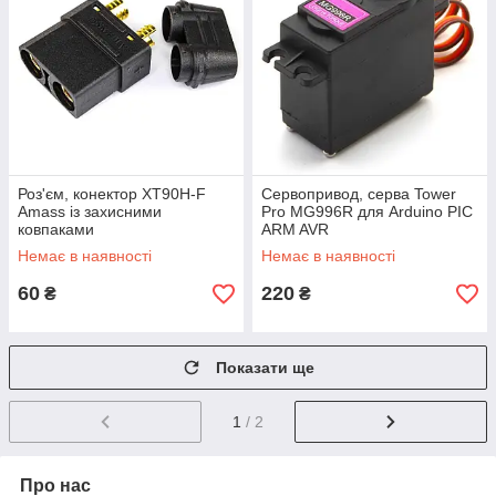
Роз'єм, конектор XT90H-F
Сервопривод, серва Tower
Amass із захисними
Pro MG996R для Arduino PIC
ковпаками
ARM AVR
Немає в наявності
Немає в наявності
60
220
₴
₴
Показати ще
1
/ 2
Про нас