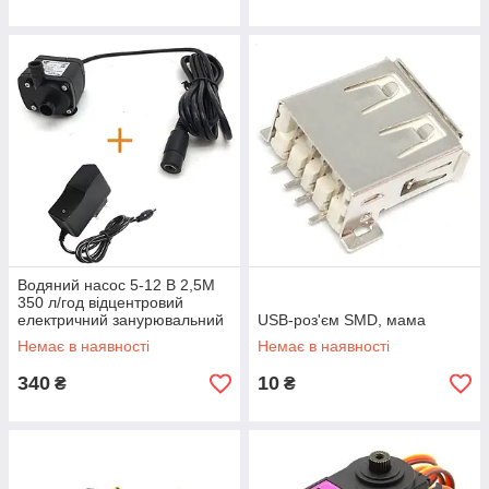
Водяний насос 5-12 В 2,5М
350 л/год відцентровий
електричний занурювальний
USB-роз'єм SMD, мама
для води з блоком живлення
Немає в наявності
Немає в наявності
340
10
₴
₴