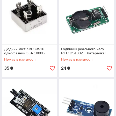
Діодний міст KBPC3510
Годинник реального часу
однофазний 35А 1000В
RTC DS1302 + батарейка!
Немає в наявності
Немає в наявності
35
24
₴
₴