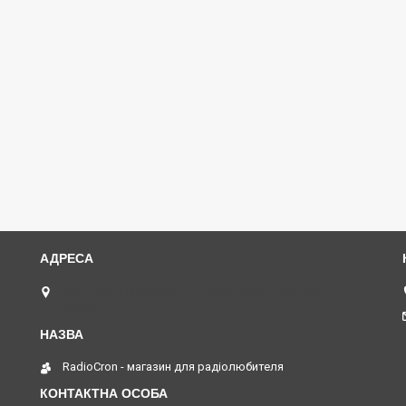
вул. Героїв Майдану, 11, індекс 58002, Чернівці,
Україна
RadioCron - магазин для радіолюбителя