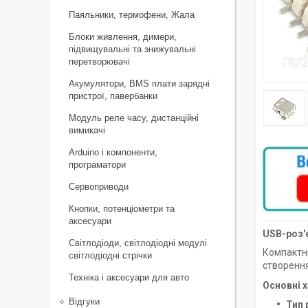
Паяльники, термофени, Жала
Блоки живлення, димери,
підвищувальні та знижувальні
перетворювачі
Акумулятори, BMS плати зарядні
пристрої, павербанки
Модуль реле часу, дистанційні
вимикачі
Arduino і компоненти,
програматори
Сервоприводи
Кнопки, потенціометри та
аксесуари
USB-роз'
Світлодіоди, світлодіодні модулі
Компактн
світлодіодні стрічки
створення
Техніка і аксесуари для авто
Основні 
Відгуки
Тип 