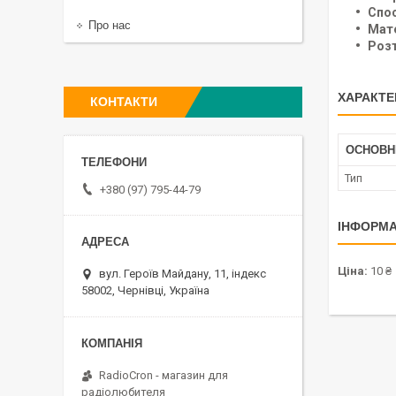
Спос
Про нас
Мате
Роз
ХАРАКТЕ
КОНТАКТИ
ОСНОВН
Тип
+380 (97) 795-44-79
ІНФОРМА
Ціна:
10 ₴
вул. Героїв Майдану, 11, індекс
58002, Чернівці, Україна
RadioCron - магазин для
радіолюбителя