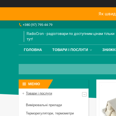
Як швидк
+380 (97) 795-44-79
RadioCron - радіотовари по доступним цінам тільки
тут!
ГОЛОВНА
ТОВАРИ І ПОСЛУГИ
ЗНИЖК
Товари і послуги
Вимірювальні прилади
Терморегулятори, термометри