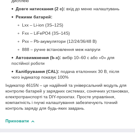
дисплею
Довге натискання (2 с):
вхід до меню налаштувань
Режими батарей:
Lxx – Li-ion (3S–12S)
Fxx – LiFePO4 (3S–14S)
Pxx – Pb-акумулятори (12/24/36/48 В)
888 – ручне встановлення меж напруги
Автовимкнення (b-x):
вибір 10–60 с або «0» для
постійної роботи
Калібрування (CAL):
подача еталонних 30 В, після
чого індикатор показує 100%
Індикатор 4615N – це надійний та універсальний модуль для
контролю батарей у зарядних системах, сонячних установках,
електротранспорті та DIY-проєктах. Просте управління,
компактність і гнучкі налаштування забезпечують точний
контроль заряду для будь-яких завдань.
Приховати