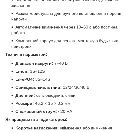
живлення
Режим користувача для ручного встановлення порогів
напруги
Автоматичне вимкнення через 10–60 с або постійна
робота
Компактний корпус для легкого монтажу в будь-яких
пристроях
Технічні параметри:
Діапазон напруги:
7–40 В
Li-ion:
3S–12S
LiFePO4:
3S–14S
Свинцево-кислотний:
12/24/36/48 В
Дисплей:
світлодіодний, синій
Розміри:
46.2 × 15 × 3.2 мм
Споживаний струм:
<20 мА
Як працювати з індикатором:
Коротке натискання:
увімкнення або вимкнення