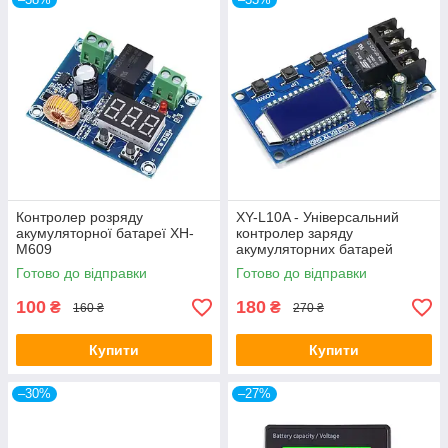
Контролер розряду
XY-L10A - Універсальний
акумуляторної батареї XH-
контролер заряду
M609
акумуляторних батарей
6...60В, 10А
Готово до відправки
Готово до відправки
100
180
₴
₴
160 ₴
270 ₴
Купити
Купити
–30%
–27%