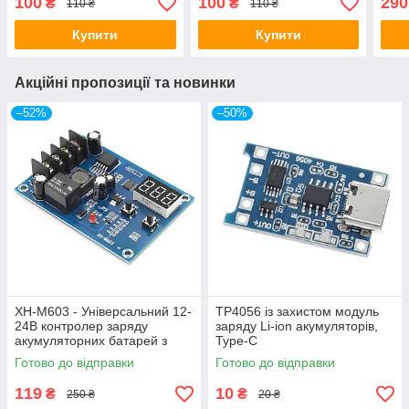
100
100
290
₴
₴
110 ₴
110 ₴
Купити
Купити
Акційні пропозиції та новинки
–52%
–50%
XH-M603 - Універсальний 12-
TP4056 із захистом модуль
24В контролер заряду
заряду Li-ion акумуляторів,
акумуляторних батарей з
Type-C
індикатором
Готово до відправки
Готово до відправки
119
10
₴
₴
250 ₴
20 ₴