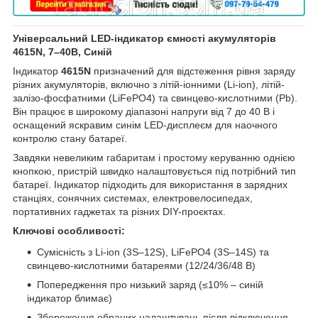
Універсальний LED-індикатор ємності акумуляторів
4615N, 7–40В, Синій
Індикатор
4615N
призначений для відстеження рівня заряду
різних акумуляторів, включно з літій-іонними (Li-ion), літій-
залізо-фосфатними (LiFePO4) та свинцево-кислотними (Pb).
Він працює в широкому діапазоні напруги від 7 до 40 В і
оснащений яскравим синім LED-дисплеєм для наочного
контролю стану батареї.
Завдяки невеликим габаритам і простому керуванню однією
кнопкою, пристрій швидко налаштовується під потрібний тип
батареї. Індикатор підходить для використання в зарядних
станціях, сонячних системах, електровелосипедах,
портативних гаджетах та різних DIY-проєктах.
Ключові особливості:
Сумісність з Li-ion (3S–12S), LiFePO4 (3S–14S) та
свинцево-кислотними батареями (12/24/36/48 В)
Попередження про низький заряд (≤10% – синій
індикатор блимає)
Збереження обраних налаштувань після відключення