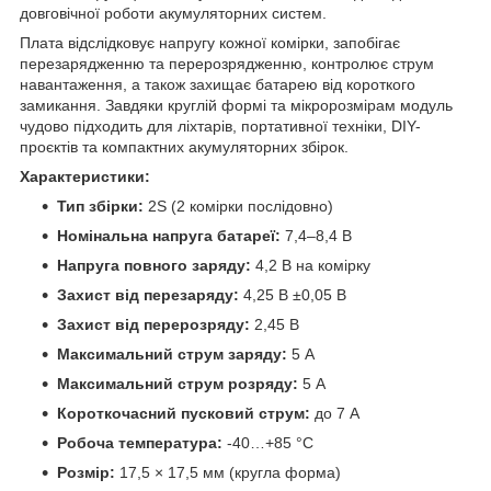
довговічної роботи акумуляторних систем.
Плата відслідковує напругу кожної комірки, запобігає
перезарядженню та перерозрядженню, контролює струм
навантаження, а також захищає батарею від короткого
замикання. Завдяки круглій формі та мікророзмірам модуль
чудово підходить для ліхтарів, портативної техніки, DIY-
проєктів та компактних акумуляторних збірок.
Характеристики:
Тип збірки:
2S (2 комірки послідовно)
Номінальна напруга батареї:
7,4–8,4 В
Напруга повного заряду:
4,2 В на комірку
Захист від перезаряду:
4,25 В ±0,05 В
Захист від перерозряду:
2,45 В
Максимальний струм заряду:
5 А
Максимальний струм розряду:
5 А
Короткочасний пусковий струм:
до 7 А
Робоча температура:
-40…+85 °C
Розмір:
17,5 × 17,5 мм (кругла форма)