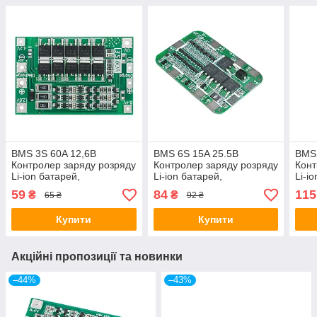
BMS 3S 60A 12,6В
BMS 6S 15A 25.5В
BMS
Контролер заряду розряду
Контролер заряду розряду
Конт
Li-ion батарей,
Li-ion батарей,
Li-i
балансування
балансування
бал
59
84
115
₴
₴
65 ₴
92 ₴
Купити
Купити
Акційні пропозиції та новинки
–44%
–43%