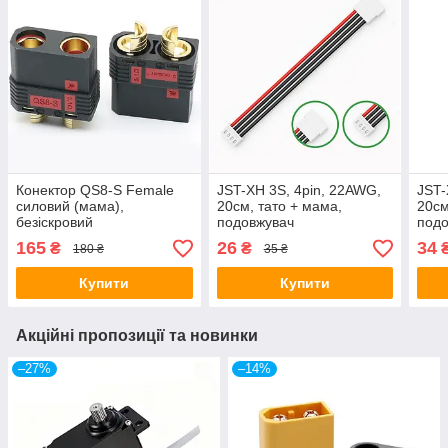
Конектор QS8-S Female
JST-XH 3S, 4pin, 22AWG,
JST-
силовий (мама),
20см, тато + мама,
20см
безіскровий
подовжувач
под
балансувального кабелю
бала
165
26
34
₴
₴
180 ₴
35 ₴
Купити
Купити
Акційні пропозиції та новинки
–27%
–14%