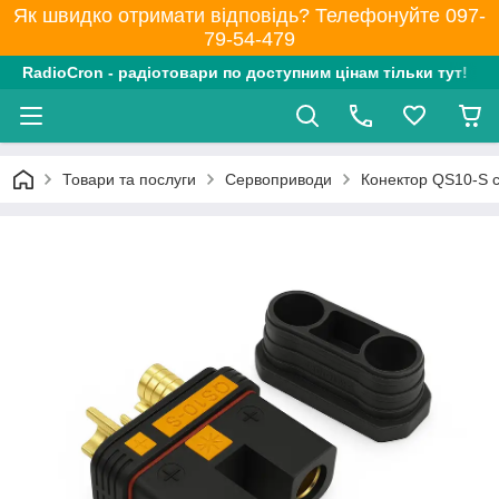
Як швидко отримати відповідь? Телефонуйте 097-
79-54-479
RadioCron - радіотовари по доступним цінам тільки тут!
Товари та послуги
Сервоприводи
Конектор QS10-S 