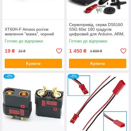
Сервопривід, серва DS5160
XT60H-F Amass розʼєм
SSG 60кг 180 градусів
живлення "мама", чорний
цифровий для Arduino, ARM,
PIC
Готово до відправки
Готово до відправки
19
1 450
₴
₴
22 ₴
1 600 ₴
Купити
Купити
–8%
–8%