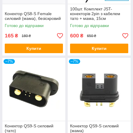
100шт. Комплект JST-
Конектор QS8-S Female
конекторів 2pin з кабелем
силовий (мама), безіскровий
тато + мама, 15см
Готово до відправки
Готово до відправки
165
600
₴
₴
180 ₴
650 ₴
Купити
Купити
–7%
–7%
Конектор QS9-S силовий
Конектор QS9-S силовий
(тато)
(мама)