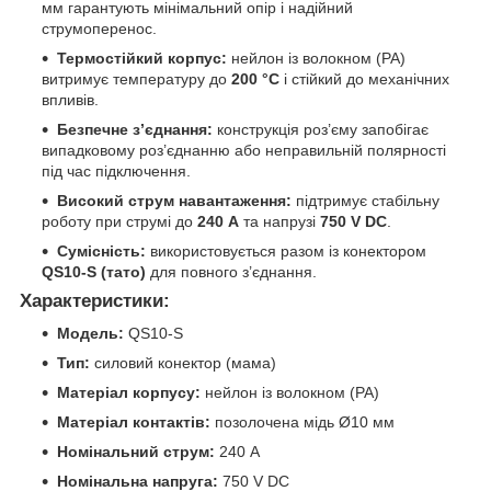
мм гарантують мінімальний опір і надійний
струмоперенос.
Термостійкий корпус:
нейлон із волокном (РА)
витримує температуру до
200 °C
і стійкий до механічних
впливів.
Безпечне з’єднання:
конструкція роз’єму запобігає
випадковому роз’єднанню або неправильній полярності
під час підключення.
Високий струм навантаження:
підтримує стабільну
роботу при струмі до
240 A
та напрузі
750 V DC
.
Сумісність:
використовується разом із конектором
QS10-S (тато)
для повного з’єднання.
Характеристики:
Модель:
QS10-S
Тип:
силовий конектор (мама)
Матеріал корпусу:
нейлон із волокном (РА)
Матеріал контактів:
позолочена мідь Ø10 мм
Номінальний струм:
240 A
Номінальна напруга:
750 V DC