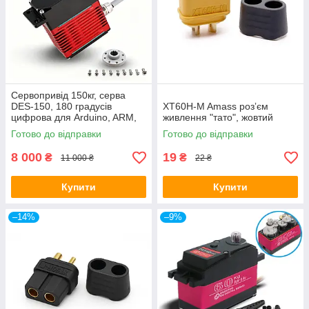
Сервопривід 150кг, серва
DES-150, 180 градусів
XT60H-M Amass розʼєм
цифрова для Arduino, ARM,
живлення "тато", жовтий
PIC
Готово до відправки
Готово до відправки
8 000
19
₴
₴
11 000 ₴
22 ₴
Купити
Купити
–14%
–9%