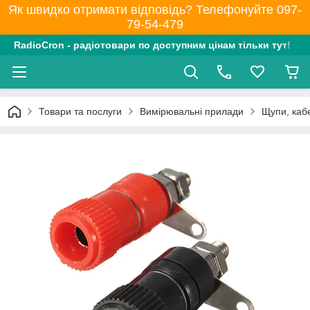
Як швидко отримати відповідь? Телефонуйте 097-
79-54-479
RadioCron - радіотовари по доступним цінам тільки тут!
Товари та послуги
Вимірювальні прилади
Щупи, кабе