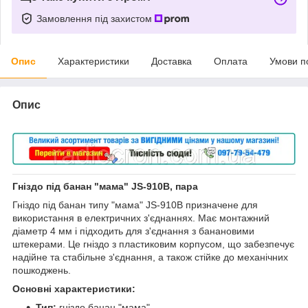
Замовлення під захистом
Опис
Характеристики
Доставка
Оплата
Умови п
Опис
Гніздо під банан "мама" JS-910B, пара
Гніздо під банан типу "мама" JS-910B призначене для
використання в електричних з'єднаннях. Має монтажний
діаметр 4 мм і підходить для з'єднання з банановими
штекерами. Це гніздо з пластиковим корпусом, що забезпечує
надійне та стабільне з'єднання, а також стійке до механічних
пошкоджень.
Основні характеристики:
Тип:
гніздо банан "мама"