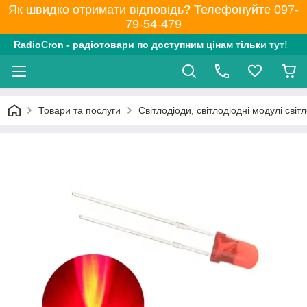
Як швидко отримати відповідь? Телефонуйте 097-
79-54-479
RadioCron - радіотовари по доступним цінам тільки тут!
Товари та послуги
Світлодіоди, світлодіодні модулі світл