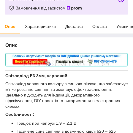
Замовлення під захистом
Опис
Характеристики
Доставка
Оплата
Умови п
Опис
Світлодіод F3 3мм, червоний
Світлодіод червоного кольору з синьою лінзою, що забезпечує
м’яке розсіяне світіння та зменшує ефект засліплення.
Ідеально підходить для індикації, декоративного
підсвічування, DIY-проєктів та використання в електронних
схемах.
Особливості:
Працює при напрузі 1,9 – 2,1 В
Насичене синє світіння з довжиною хвилі 620 – 625