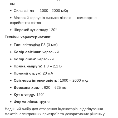
нм
Сила світла —
1000 - 2000 мКд
Матовий корпус із синьою лінзою — комфортне
сприйняття світла
Широкий кут огляду 120°
Технічні характеристики:
Тип:
світлодіод F3 (3 мм)
Колір світіння:
червоний
Колір лінзи:
червоний
Пряма напруга:
1,9 – 2,1 В
Прямий струм:
20 мА
Світлова інтенсивність:
1000 – 2000 мкд
Довжина хвилі:
620 – 625 нм
Кут огляду:
120°
Форма лінзи:
кругла
Надійний вибір для створення індикаторів, підсвічування
макетів, електронних пристроїв та декоративних рішень у