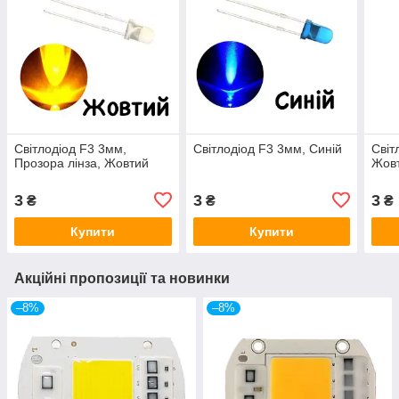
Світлодіод F3 3мм,
Світлодіод F3 3мм, Синій
Світ
Прозора лінза, Жовтий
Жов
3
3
3
₴
₴
₴
Купити
Купити
Акційні пропозиції та новинки
–8%
–8%