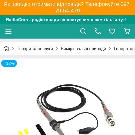
Як швидко отримати відповідь? Телефонуйте 097-
79-54-479
RadioCron - радіотовари по доступним цінам тільки тут!
Товари та послуги
Вимірювальні прилади
Генератор
–12%