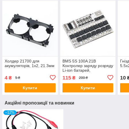
Холдер 21700 для
BMS 5S 100A 21В
Гніз
акумуляторів, 1х2, 21.3мм
Контролер заряду розряду
5.5x
Li-ion батарей,
балансування
4
115
10
₴
₴
5 ₴
200 ₴
Купити
Купити
Акційні пропозиції та новинки
–12%