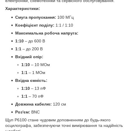
електроніки, схемотехніки та сервісного обслуговування.
Характеристики:
Смуга пропускання:
100 МГц
Коефіцієнт поділу:
1:1 / 1:10
Максимальна робоча напруга:
1:10
– до 600 В
1:1
– до 200 В
Вхідний опір:
1:10
– 10 МОм
1:1
– 1 МОм
Вхідна ємність:
1:10
– 13 пФ
1:1
– 70 пФ
Довжина кабелю:
120 см
Роз'єм:
BNC
Щуп P6100 стане чудовим доповненням до будь-якого
осцилографа, забезпечуючи точні вимірювання та надійність
у роботі.