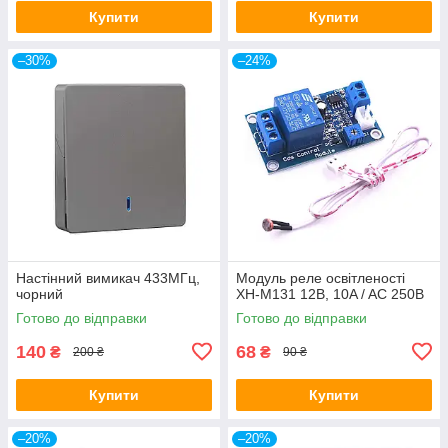
Купити
Купити
–30%
–24%
Настінний вимикач 433МГц,
Модуль реле освітленості
чорний
XH-M131 12В, 10A / AC 250В
Готово до відправки
Готово до відправки
140
68
₴
₴
200 ₴
90 ₴
Купити
Купити
–20%
–20%