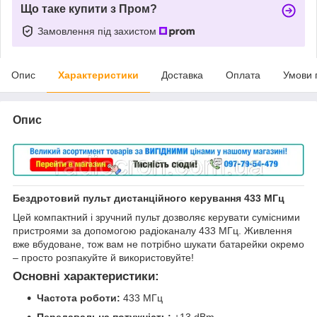
Що таке купити з Пром?
Замовлення під захистом
Опис
Характеристики
Доставка
Оплата
Умови 
Опис
Бездротовий пульт дистанційного керування 433 МГц
Цей компактний і зручний пульт дозволяє керувати сумісними
пристроями за допомогою радіоканалу 433 МГц. Живлення
вже вбудоване, тож вам не потрібно шукати батарейки окремо
– просто розпакуйте й використовуйте!
Основні характеристики:
Частота роботи:
433 МГц
Передавальна потужність:
+13 dBm