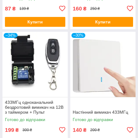
87
160
₴
₴
139 ₴
250 ₴
Купити
Купити
–34%
–30%
433МГц одноканальний
бездротовий вимикач на 12В
з таймером + Пульт
Настінний вимикач 433МГц
Готово до відправки
Готово до відправки
199
140
₴
₴
300 ₴
200 ₴