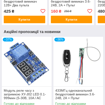
бездротовий вимикач
бездротовий вимикач 3.6-
безд
12В+ Два пульта
24В, 2А + Пульт
220В
425
160
480
₴
₴
250 ₴
Купити
Купити
Акційні пропозиції та новинки
–37%
–36%
Модуль реле часу з
433МГц одноканальний
затримкою XY-J02 LED 0.1-
бездротовий вимикач 3.6-
999мин (5-30В, 10A / AC
24В, 2А + Пульт
250В)
Готово до відправки
Готово до відправки