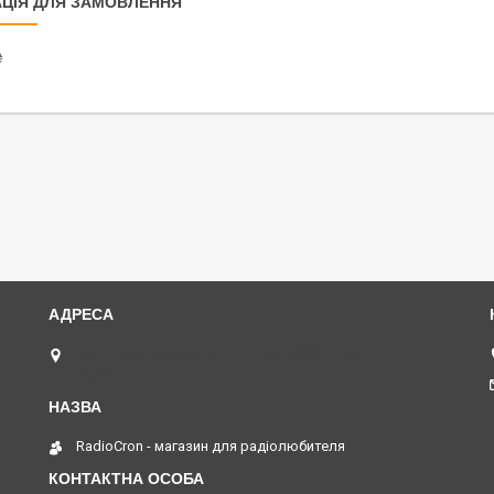
ЦІЯ ДЛЯ ЗАМОВЛЕННЯ
₴
вул. Героїв Майдану, 11, індекс 58002, Чернівці,
Україна
RadioCron - магазин для радіолюбителя