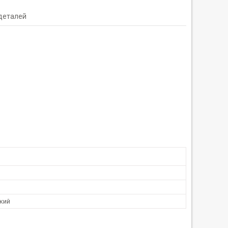
 деталей
кий