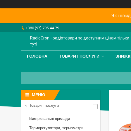
Як швидк
+380 (97) 795-44-79
RadioCron - радіотовари по доступним цінам тільки
тут!
ГОЛОВНА
ТОВАРИ І ПОСЛУГИ
ЗНИЖК
Товари і послуги
Вимірювальні прилади
Терморегулятори, термометри