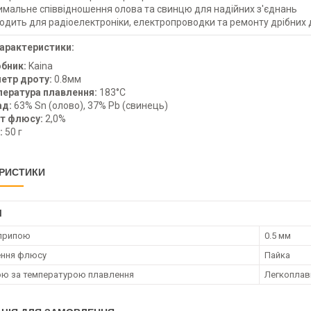
мальне співвідношення олова та свинцю для надійних з'єднань
одить для радіоелектроніки, електропроводки та ремонту дрібних
характеристики:
обник:
Kaina
етр дроту:
0.8мм
ература плавлення:
183°C
ад:
63% Sn (олово), 37% Pb (свинець)
т флюсу:
2,0%
:
50 г
РИСТИКИ
І
 припою
0.5 мм
ення флюсу
Пайка
ою за температурою плавлення
Легкоплав