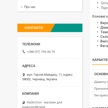
Опти
Про нас
Підх
Основні 
Вир
Діам
КОНТАКТИ
Темп
Скл
Вміс
Вага
+380 (97) 795-44-79
ХАРАКТЕ
ОСНОВН
вул. Героїв Майдану, 11, індекс
58002, Чернівці, Україна
Діаметр
Признач
Тип прип
RadioCron - магазин для
радіолюбителя