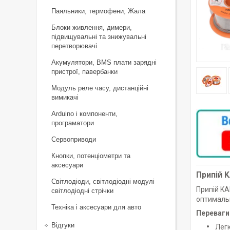
Паяльники, термофени, Жала
Блоки живлення, димери,
підвищувальні та знижувальні
перетворювачі
Акумулятори, BMS плати зарядні
пристрої, павербанки
Модуль реле часу, дистанційні
вимикачі
Arduino і компоненти,
програматори
Сервоприводи
Кнопки, потенціометри та
аксесуари
Припій K
Світлодіоди, світлодіодні модулі
Припій KA
світлодіодні стрічки
оптимальн
Техніка і аксесуари для авто
Переваги
Відгуки
Легк