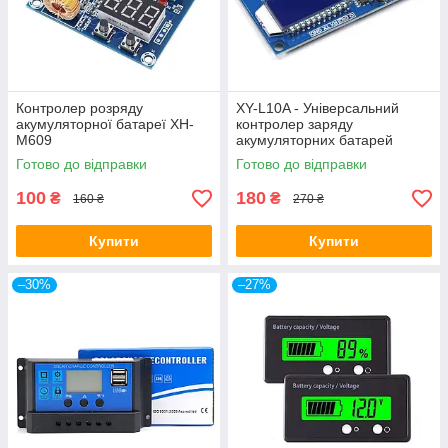
Контролер розряду
XY-L10A - Універсальний
акумуляторної батареї XH-
контролер заряду
M609
акумуляторних батарей
6...60В, 10А
Готово до відправки
Готово до відправки
100
180
₴
₴
160 ₴
270 ₴
Купити
Купити
–30%
–27%