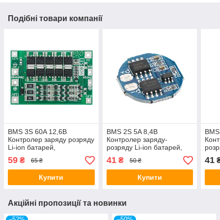
Подібні товари компанії
BMS 3S 60A 12,6В
BMS 2S 5A 8,4В
BMS 
Контролер заряду розряду
Контролер заряду-
Конт
Li-ion батарей,
розряду Li-ion батарей,
розр
балансування
круглий
59
41
41
₴
₴
65 ₴
50 ₴
Купити
Купити
Акційні пропозиції та новинки
–52%
–50%