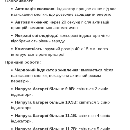
Особливості:
Активація кнопкою:
індикатор працює лише під час
натискання кнопки, що дозволяє заощадити енергію.
Автовимкнення:
через 20 секунд після активації
пристрій вимикається автоматично.
Яскраві світлодіоди:
кольорові індикатори чітко
відображають рівень заряду.
Компактність:
зручний розмір 40 х 15 мм, легко
інтегрується в різні пристрої.
Принцип роботи:
Червоний індикатор живлення:
вмикається після
натискання кнопки, показуючи активний режим
перевірки.
Напруга батареї більше 9.9В:
світиться 2 синіх
індикатори.
Напруга батареї більше 10.5В:
світиться 3 синіх
індикатори.
Напруга батареї більше 11.1В:
світиться 4 синіх
індикатори.
Напруга батареї більше 11.7В:
світиться 5 синіх