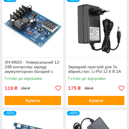
XH-M603 - Універсальний 12-
24В контролер заряду
Зарядний пристрій для 3s
акумуляторних батарей з
збіркиLi-ion, Li-Pol 12.6 В 2A
індикатором
Готово до відправки
Готово до відправки
119
175
₴
₴
250 ₴
350 ₴
Купити
Купити
–50%
–40%