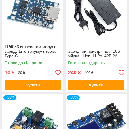
TP4056 із захистом модуль
заряду Li-ion акумуляторів,
Зарядний пристрій для 10S
Type-C
збірки Li-ion, Li-Pol 42В 2А
Готово до відправки
Готово до відправки
10
240
₴
₴
20 ₴
400 ₴
Купити
Купити
–38%
–33%