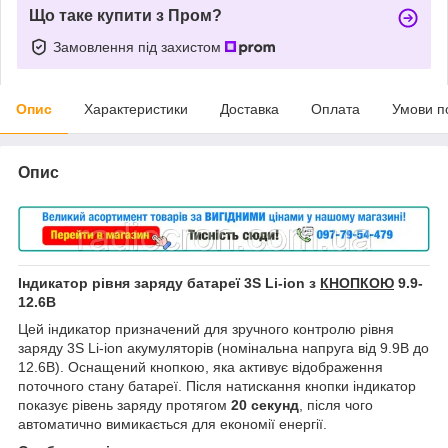
Що таке купити з Пром?
Замовлення під захистом
Опис
Характеристики
Доставка
Оплата
Умови п
Опис
Індикатор рівня заряду батареї 3S Li-ion з
КНОПКОЮ
9.9-
12.6В
Цей індикатор призначений для зручного контролю рівня
заряду 3S Li-ion акумуляторів (номінальна напруга від 9.9В до
12.6В). Оснащений кнопкою, яка активує відображення
поточного стану батареї. Після натискання кнопки індикатор
показує рівень заряду протягом
20 секунд
, після чого
автоматично вимикається для економії енергії.