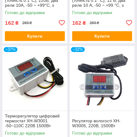
(точність 0.1°C), 220В, два
(точність 0.1 °C), 12 В, два
реле 10А, -50 ~ +99°C, з
реле 10 А, -50 ~ +99 °C, з
виносним датчиком
виносним датчиком
Готово до відправки
Готово до відправки
162
162
₴
₴
269 ₴
269 ₴
Купити
Купити
–37%
–32%
Терморегулятор цифровий
термостат XH-W3001
Регулятор вологості XH-
-50~110С 220В 1500Вт
W3005, 220В, 1500Вт
Готово до відправки
Готово до відправки