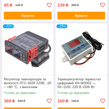
85
239
₴
₴
135 ₴
350 ₴
Купити
Купити
–32%
–29%
Регулятор температури та
Терморегулятор термостат
вологості STC-3028 220В, -20
цифровий XH-W3002 —
~ +80 °C, з виносним
50~110С 220 В 1500 Вт
датчиком
Готово до відправки
Готово до відправки
369
100
₴
₴
540 ₴
140 ₴