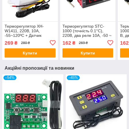
Терморегулятор XH-
Терморегулятор STC-
Терм
W1411, 220В, 10А,
1000 (точність 0.1°C),
1000
-55~120ºC + Датчик
220В, два реле 10А, -50 ~
В, д
+99°C, з виносним
+99 
269
162
162
₴
₴
280 ₴
269 ₴
датчиком
датч
Купити
Купити
Акційні пропозиції та новинки
–54%
–45%