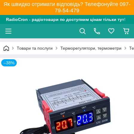
Як швидко отримати відповідь? Телефонуйте 097-
79-54-479
RadioCron - радіотовари по доступним цінам тільки тут!
Товари та послуги
Терморегулятори, термометри
Те
–38%