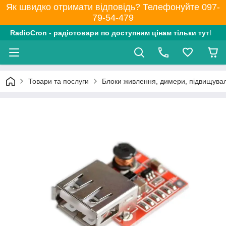
Як швидко отримати відповідь? Телефонуйте 097-
79-54-479
RadioCron - радіотовари по доступним цінам тільки тут!
Товари та послуги
Блоки живлення, димери, підвищувал