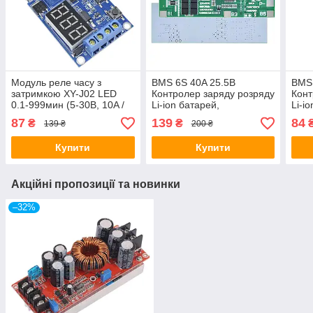
Модуль реле часу з
BMS 6S 40A 25.5В
BMS 
затримкою XY-J02 LED
Контролер заряду розряду
Конт
0.1-999мин (5-30В, 10A /
Li-ion батарей,
Li-i
AC 250В)
балансування
бал
87
139
84
₴
₴
139 ₴
200 ₴
Купити
Купити
Акційні пропозиції та новинки
–32%