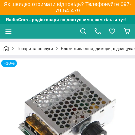
Як швидко отримати відповідь? Телефонуйте 097-
79-54-479
RadioCron - радіотовари по доступним цінам тільки тут!
Товари та послуги
Блоки живлення, димери, підвищувал
–10%