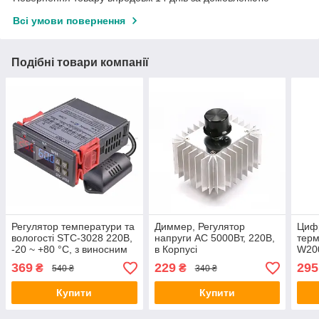
Всі умови повернення
Подібні товари компанії
Регулятор температури та
Диммер, Регулятор
Циф
вологості STC-3028 220В,
напруги AC 5000Вт, 220В,
терм
-20 ~ +80 °C, з виносним
в Корпусі
W200
датчиком
+110
369
229
295
₴
₴
540 ₴
340 ₴
датч
Купити
Купити