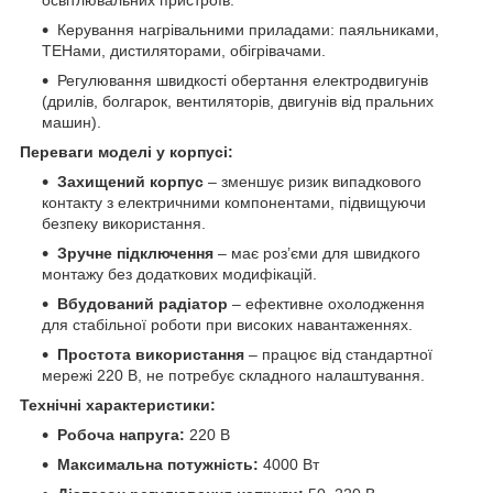
освітлювальних пристроїв.
Керування нагрівальними приладами: паяльниками,
ТЕНами, дистиляторами, обігрівачами.
Регулювання швидкості обертання електродвигунів
(дрилів, болгарок, вентиляторів, двигунів від пральних
машин).
Переваги моделі у корпусі:
Захищений корпус
– зменшує ризик випадкового
контакту з електричними компонентами, підвищуючи
безпеку використання.
Зручне підключення
– має роз’єми для швидкого
монтажу без додаткових модифікацій.
Вбудований радіатор
– ефективне охолодження
для стабільної роботи при високих навантаженнях.
Простота використання
– працює від стандартної
мережі 220 В, не потребує складного налаштування.
Технічні характеристики:
Робоча напруга:
220 В
Максимальна потужність:
4000 Вт