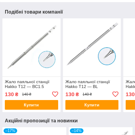
Подібні товари компанії
Жало паяльної станції
Жало паяльної станції
Жало
Hakko T12 — BC1.5
Hakko T12 — BL
Hak
130
130
130
₴
₴
140 ₴
140 ₴
Купити
Купити
Акційні пропозиції та новинки
–17%
–14%