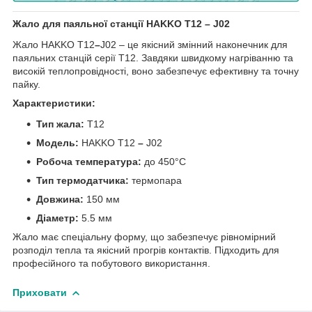
Жало для паяльної станції HAKKO T12 – J02
Жало HAKKO T12
–
J02 – це якісний змінний наконечник для
паяльних станцій серії T12. Завдяки швидкому нагріванню та
високій теплопровідності, воно забезпечує ефективну та точну
пайку.
Характеристики:
Тип жала:
T12
Модель:
HAKKO T12
–
J02
Робоча температура:
до 450°C
Тип термодатчика:
термопара
Довжина:
150 мм
Діаметр:
5.5 мм
Жало має спеціальну форму, що забезпечує рівномірний
розподіл тепла та якісний прогрів контактів. Підходить для
професійного та побутового використання.
Приховати