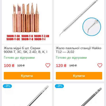
Жала мідні 6 шт. Серии
Жало паяльної станції Hakko
900M-T, 3C, SK, 2.4D, B, K, I
T12 — JL02
Готово до відправки
Готово до відправки
100
120
₴
₴
120 ₴
140 ₴
Купити
Купити
–9%
–9%