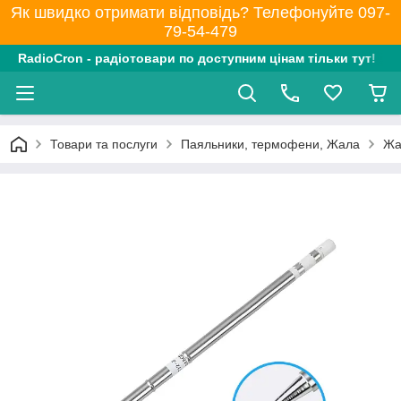
Як швидко отримати відповідь? Телефонуйте 097-
79-54-479
RadioCron - радіотовари по доступним цінам тільки тут!
Товари та послуги
Паяльники, термофени, Жала
Жа