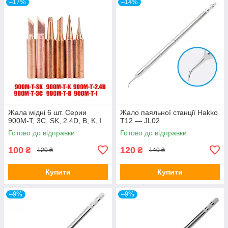
–17%
–14%
Жала мідні 6 шт. Серии
Жало паяльної станції Hakko
900M-T, 3C, SK, 2.4D, B, K, I
T12 — JL02
Готово до відправки
Готово до відправки
100
120
₴
₴
120 ₴
140 ₴
Купити
Купити
–9%
–9%