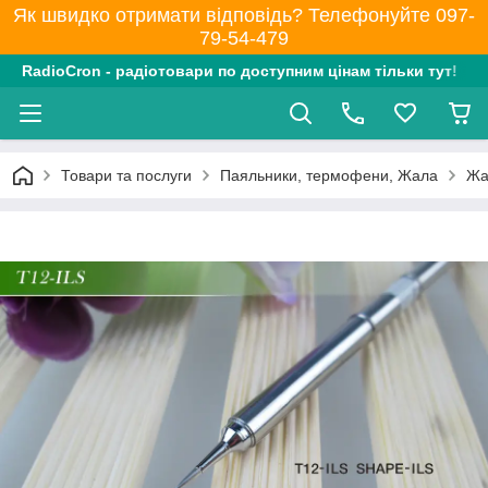
Як швидко отримати відповідь? Телефонуйте 097-
79-54-479
RadioCron - радіотовари по доступним цінам тільки тут!
Товари та послуги
Паяльники, термофени, Жала
Жа