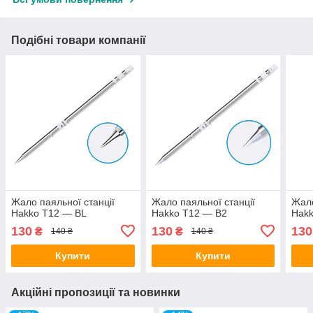
Подібні товари компанії
Жало паяльної станції
Жало паяльної станції
Жало
Hakko T12 — BL
Hakko T12 — B2
Hakk
130
130
130
₴
₴
140 ₴
140 ₴
Купити
Купити
Акційні пропозиції та новинки