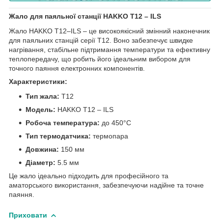
Жало для паяльної станції HAKKO T12 – ILS
Жало HAKKO T12–ILS – це високоякісний змінний наконечник
для паяльних станцій серії T12. Воно забезпечує швидке
нагрівання, стабільне підтримання температури та ефективну
теплопередачу, що робить його ідеальним вибором для
точного паяння електронних компонентів.
Характеристики:
Тип жала:
T12
Модель:
HAKKO T12 – ILS
Робоча температура:
до 450°C
Тип термодатчика:
термопара
Довжина:
150 мм
Діаметр:
5.5 мм
Це жало ідеально підходить для професійного та
аматорського використання, забезпечуючи надійне та точне
паяння.
Приховати