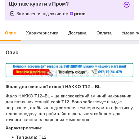
Що таке купити з Пром?
Замовлення під захистом
Опис
Характеристики
Доставка
Оплата
Умови п
Опис
Жало для паяльної станції HAKKO T12 – BL
Жало HAKKO T12–BL – це високоякісний змінний наконечник
для паяльних станцій серії T12. Воно забезпечує швидке
нагрівання, стабільне підтримання температури та ефективну
теплопередачу, що робить його ідеальним вибором для
точного паяння електронних компонентів.
Характеристики:
Тип жала:
T12