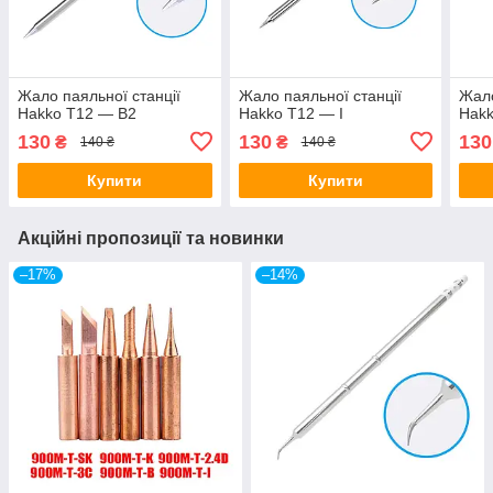
Жало паяльної станції
Жало паяльної станції
Жало
Hakko T12 — B2
Hakko T12 — I
Hak
130
130
130
₴
₴
140 ₴
140 ₴
Купити
Купити
Акційні пропозиції та новинки
–17%
–14%