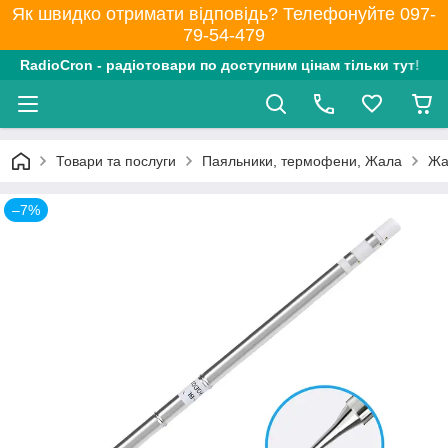
Як швидко отримати відповідь? Телефонуйте 097-
79-54-479
RadioCron - радіотовари по доступним цінам тільки тут!
Товари та послуги
Паяльники, термофени, Жала
Жа
–7%