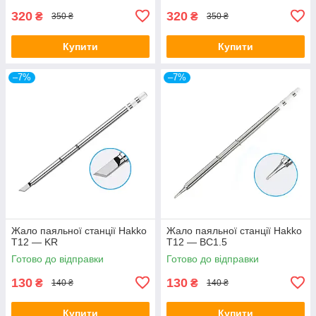
320
320
₴
₴
350 ₴
350 ₴
Купити
Купити
–7%
–7%
Жало паяльної станції Hakko
Жало паяльної станції Hakko
T12 — KR
T12 — BC1.5
Готово до відправки
Готово до відправки
130
130
₴
₴
140 ₴
140 ₴
Купити
Купити