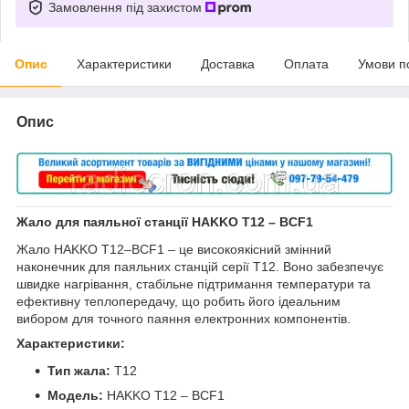
Замовлення під захистом
Опис
Характеристики
Доставка
Оплата
Умови п
Опис
Жало для паяльної станції HAKKO T12 – BCF1
Жало HAKKO T12–BCF1 – це високоякісний змінний
наконечник для паяльних станцій серії T12. Воно забезпечує
швидке нагрівання, стабільне підтримання температури та
ефективну теплопередачу, що робить його ідеальним
вибором для точного паяння електронних компонентів.
Характеристики:
Тип жала:
T12
Модель:
HAKKO T12 – BCF1