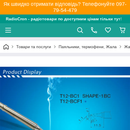
Як швидко отримати відповідь? Телефонуйте 097-
79-54-479
RadioCron - радіотовари по доступним цінам тільки тут!
Товари та послуги
Паяльники, термофени, Жала
Жа