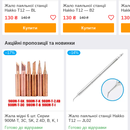
Жало паяльної станції
Жало паяльної станції
Жало
Hakko T12 — BL
Hakko T12 — B2
Hakk
130
130
130
₴
₴
140 ₴
140 ₴
Купити
Купити
Акційні пропозиції та новинки
–17%
–14%
Жала мідні 6 шт. Серии
Жало паяльної станції Hakko
900M-T, 3C, SK, 2.4D, B, K, I
T12 — JL02
Готово до відправки
Готово до відправки