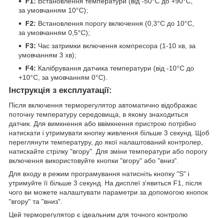
F1:
Встановлення температури (від -50°C до +90°C,
за умовчанням 10°C);
F2:
Встановлення порогу включення (0,3°C до 10°C,
за умовчанням 0,5°C);
F3:
Час затримки включення компресора (1-10 хв, за
умовчанням 3 хв);
F4:
Калібрування датчика температури (від -10°C до
+10°C, за умовчанням 0°C).
Інструкція з експлуатації:
Після включення терморегулятор автоматично відображає
поточну температуру середовища, в якому знаходиться
датчик. Для вимкнення або ввімкнення пристрою потрібно
натискати і утримувати кнопку живлення більше 3 секунд. Щоб
переглянути температуру, до якої налаштований контролер,
натискайте стрілку "вгору". Для зміни температури або порогу
включення використовуйте кнопки "вгору" або "вниз".
Для входу в режим програмування натисніть кнопку "S" і
утримуйте її більше 3 секунд. На дисплеї з'явиться F1, після
чого ви можете налаштувати параметри за допомогою кнопок
"вгору" та "вниз".
Цей терморегулятор є ідеальним для точного контролю