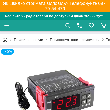
Як швидко отримати відповідь? Телефонуйте 097-
79-54-479
RadioCron - радіотовари по доступним цінам тільки тут!
Товари та послуги
Терморегулятори, термометри
Те
–40%