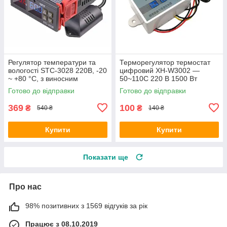
Регулятор температури та
Терморегулятор термостат
вологості STC-3028 220В, -20
цифровий XH-W3002 —
~ +80 °C, з виносним
50~110С 220 В 1500 Вт
датчиком
Готово до відправки
Готово до відправки
369
100
₴
₴
540 ₴
140 ₴
Купити
Купити
Показати ще
Про нас
98% позитивних з 1569 відгуків за рік
Працює з 08.10.2019