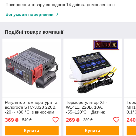
Повернення товару впродовж 14 днів за домовленістю
Всі умови повернення
Подібні товари компанії
Регулятор температури та
Терморегулятор XH-
Тер
вологості STC-3028 220В,
W1411, 220В, 10А,
MH12
-20 ~ +80 °C, з виносним
-55~120ºC + Датчик
0.1°
датчиком
+110
369
269
240
₴
₴
540 ₴
280 ₴
датч
Купити
Купити