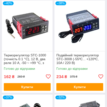
–40%
–38%
Терморегулятор STC-1000
Подвійний терморегулятор
(точність 0.1 °C), 12 В, два
STC-3008 (-55ºC... +120ºC,
реле 10 А, -50 ~ +99 °C, з
10A / 220 В)
виносним датчиком
Готово до відправки
Готово до відправки
162
234
₴
₴
269 ₴
375 ₴
Купити
Купити
–37%
–32%