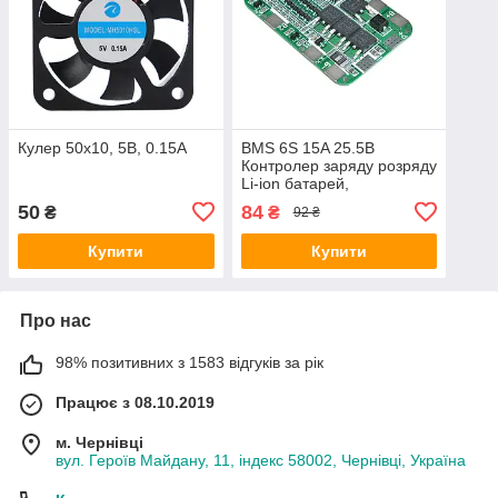
Кулер 50х10, 5В, 0.15А
BMS 6S 15A 25.5В
Контролер заряду розряду
Li-ion батарей,
балансування
50
84
₴
₴
92 ₴
Купити
Купити
Про нас
98% позитивних з 1583 відгуків за рік
Працює з 08.10.2019
м. Чернівці
вул. Героїв Майдану, 11, індекс 58002, Чернівці, Україна