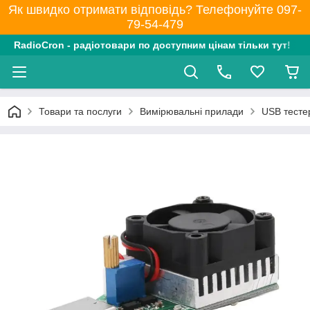
Як швидко отримати відповідь? Телефонуйте 097-
79-54-479
RadioCron - радіотовари по доступним цінам тільки тут!
Товари та послуги
Вимірювальні прилади
USB тесте