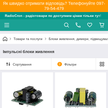
Як швидко отримати відповідь? Телефонуйте 097-
79-54-479
RadioCron - радіотовари по доступним цінам тільки тут!
Товари та послуги
Блоки живлення, димери, підвищувал
Імпульсні блоки живлення
Сортування
0
Фільтри